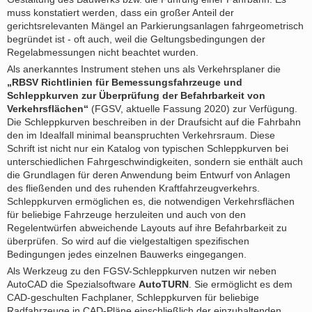
muss konstatiert werden, dass ein großer Anteil der
gerichtsrelevanten Mängel an Parkierungsanlagen fahrgeometrisch
begründet ist - oft auch, weil die Geltungsbedingungen der
Regelabmessungen nicht beachtet wurden.
Als anerkanntes Instrument stehen uns als Verkehrsplaner die
„RBSV Richtlinien für Bemessungsfahrzeuge und
Schleppkurven zur Überprüfung der Befahrbarkeit von
Verkehrsflächen“
(FGSV, aktuelle Fassung 2020) zur Verfügung.
Die Schleppkurven beschreiben in der Draufsicht auf die Fahrbahn
den im Idealfall minimal beanspruchten Verkehrsraum. Diese
Schrift ist nicht nur ein Katalog von typischen Schleppkurven bei
unterschiedlichen Fahrgeschwindigkeiten, sondern sie enthält auch
die Grundlagen für deren Anwendung beim Entwurf von Anlagen
des fließenden und des ruhenden Kraftfahrzeugverkehrs.
Schleppkurven ermöglichen es, die notwendigen Verkehrsflächen
für beliebige Fahrzeuge herzuleiten und auch von den
Regelentwürfen abweichende Layouts auf ihre Befahrbarkeit zu
überprüfen. So wird auf die vielgestaltigen spezifischen
Bedingungen jedes einzelnen Bauwerks eingegangen.
Als Werkzeug zu den FGSV-Schleppkurven nutzen wir neben
AutoCAD die Spezialsoftware
AutoTURN
. Sie ermöglicht es dem
CAD-geschulten Fachplaner, Schleppkurven für beliebige
Radfahrzeuge in CAD-Pläne einschließlich der einzuhaltenden